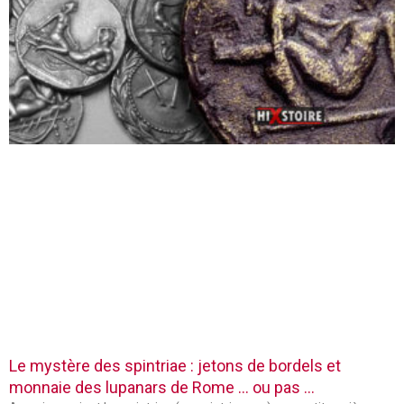
Le mystère des spintriae : jetons de bordels et
monnaie des lupanars de Rome … ou pas …