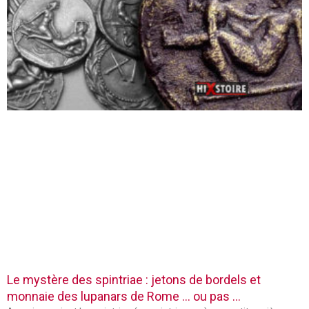
Le mystère des spintriae : jetons de bordels et
monnaie des lupanars de Rome … ou pas …