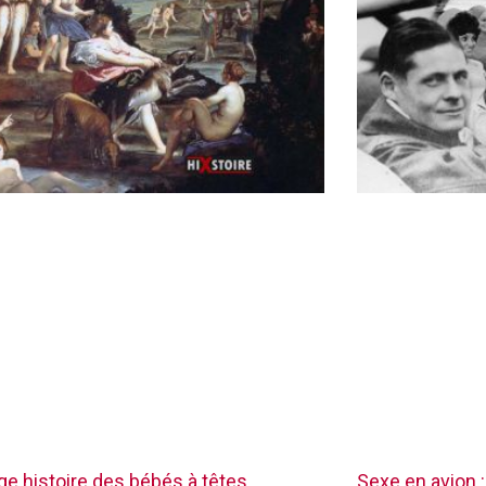
nge histoire des bébés à têtes
Sexe en avion :