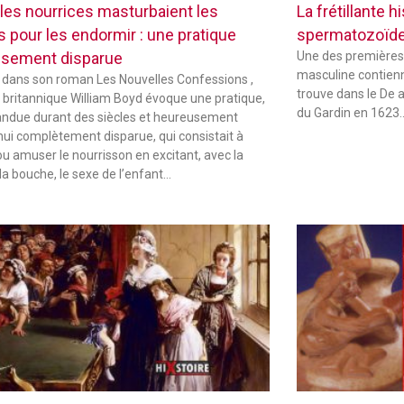
les nourrices masturbaient les
La frétillante 
s pour les endormir : une pratique
spermatozoïd
sement disparue
Une des premières
masculine contienne
 dans son roman Les Nouvelles Confessions ,
trouve dans le De 
in britannique William Boyd évoque une pratique,
du Gardin en 1623
andue durant des siècles et heureusement
hui complètement disparue, qui consistait à
ou amuser le nourrisson en excitant, avec la
la bouche, le sexe de l’enfant…