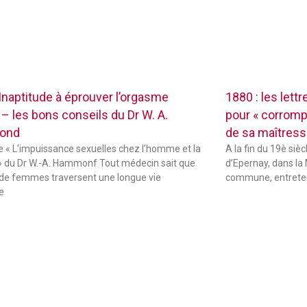
 Inaptitude à éprouver l’orgasme
1880 : les lett
 – les bons conseils du Dr W. A.
pour « corrompr
ond
de sa maîtres
de « L’impuissance sexuelles chez l’homme et la
A la fin du 19è sièc
 du Dr W.-A. Hammonf Tout médecin sait que
d’Epernay, dans la 
de femmes traversent une longue vie
commune, entreten
e