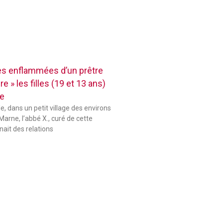
res enflammées d’un prêtre
e » les filles (19 et 13 ans)
se
le, dans un petit village des environs
Marne, l’abbé X., curé de cette
ait des relations