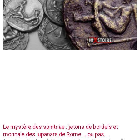
Le mystère des spintriae : jetons de bordels et
monnaie des lupanars de Rome … ou pas …