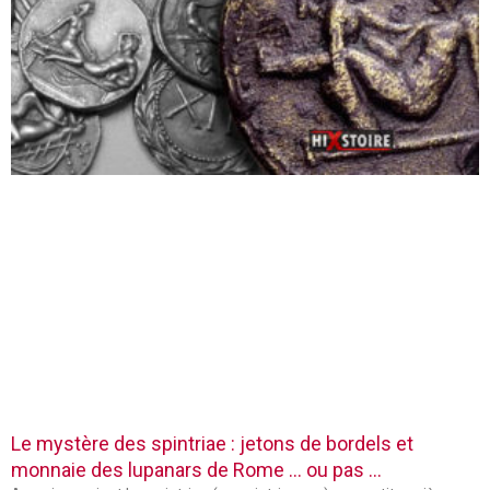
Le mystère des spintriae : jetons de bordels et
monnaie des lupanars de Rome … ou pas …