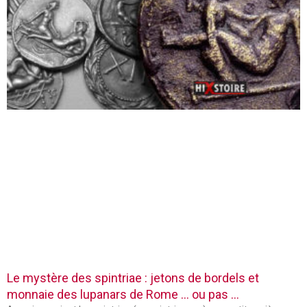
Le mystère des spintriae : jetons de bordels et
monnaie des lupanars de Rome … ou pas …