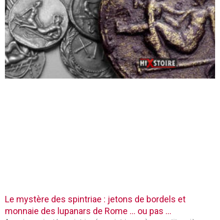
Le mystère des spintriae : jetons de bordels et
monnaie des lupanars de Rome … ou pas …