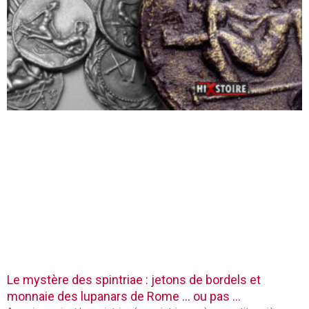
Le mystère des spintriae : jetons de bordels et
monnaie des lupanars de Rome … ou pas …