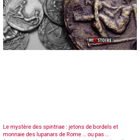
Le mystère des spintriae : jetons de bordels et
monnaie des lupanars de Rome … ou pas …