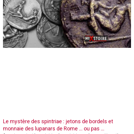
Le mystère des spintriae : jetons de bordels et
monnaie des lupanars de Rome … ou pas …