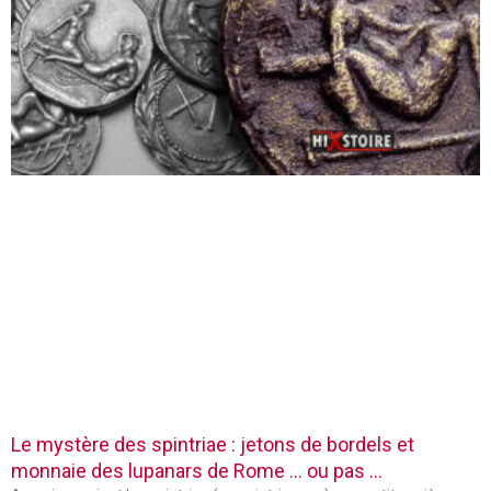
Le mystère des spintriae : jetons de bordels et
monnaie des lupanars de Rome … ou pas …