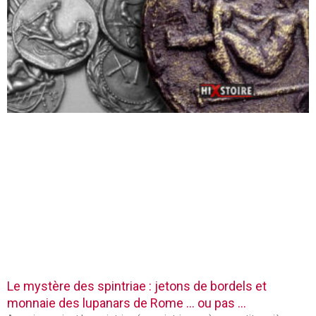
Le mystère des spintriae : jetons de bordels et
monnaie des lupanars de Rome … ou pas …