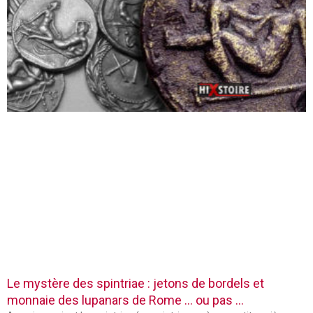
Le mystère des spintriae : jetons de bordels et
monnaie des lupanars de Rome … ou pas …