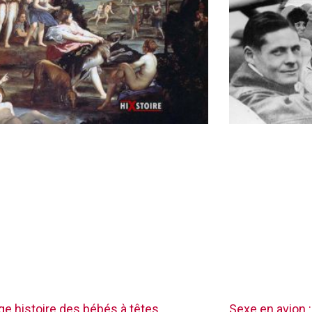
nge histoire des bébés à têtes
Sexe en avion :