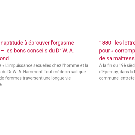
 Inaptitude à éprouver l’orgasme
1880 : les lett
 – les bons conseils du Dr W. A.
pour « corrompr
ond
de sa maîtres
de « L’impuissance sexuelles chez l’homme et la
A la fin du 19è sièc
 du Dr W.-A. Hammonf Tout médecin sait que
d’Epernay, dans la 
de femmes traversent une longue vie
commune, entreten
e