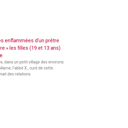
res enflammées d’un prêtre
e » les filles (19 et 13 ans)
se
le, dans un petit village des environs
Marne, l’abbé X., curé de cette
ait des relations