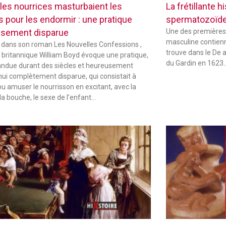
les nourrices masturbaient les
La frétillante 
s pour les endormir : une pratique
spermatozoïd
sement disparue
Une des premières
masculine contienne
 dans son roman Les Nouvelles Confessions ,
trouve dans le De 
in britannique William Boyd évoque une pratique,
du Gardin en 1623
andue durant des siècles et heureusement
hui complètement disparue, qui consistait à
ou amuser le nourrisson en excitant, avec la
la bouche, le sexe de l’enfant…