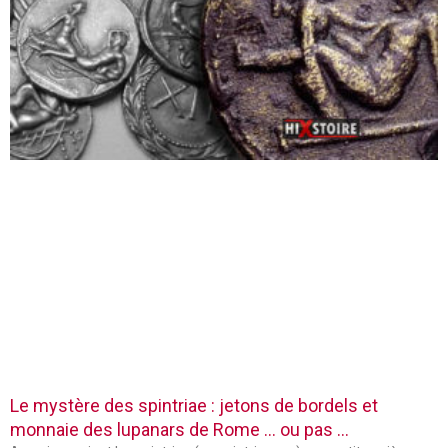
Le mystère des spintriae : jetons de bordels et
monnaie des lupanars de Rome … ou pas …