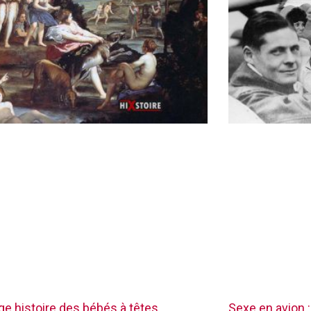
nge histoire des bébés à têtes
Sexe en avion :