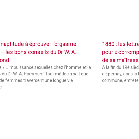
 Inaptitude à éprouver l’orgasme
1880 : les lett
 – les bons conseils du Dr W. A.
pour « corrompr
ond
de sa maîtres
de « L’impuissance sexuelles chez l’homme et la
A la fin du 19è sièc
 du Dr W.-A. Hammonf Tout médecin sait que
d’Epernay, dans la 
de femmes traversent une longue vie
commune, entreten
e