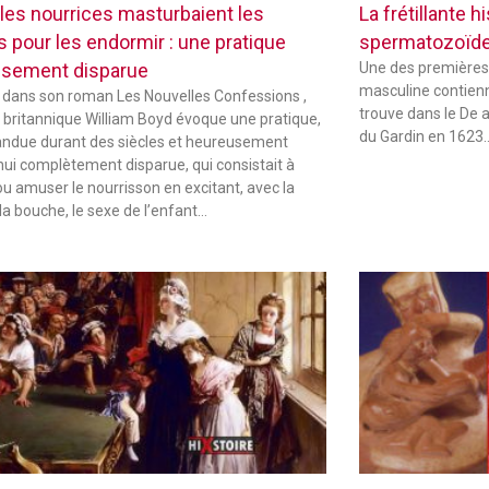
les nourrices masturbaient les
La frétillante 
s pour les endormir : une pratique
spermatozoïd
sement disparue
Une des premières
masculine contienne
 dans son roman Les Nouvelles Confessions ,
trouve dans le De 
in britannique William Boyd évoque une pratique,
du Gardin en 1623
andue durant des siècles et heureusement
hui complètement disparue, qui consistait à
ou amuser le nourrisson en excitant, avec la
la bouche, le sexe de l’enfant…