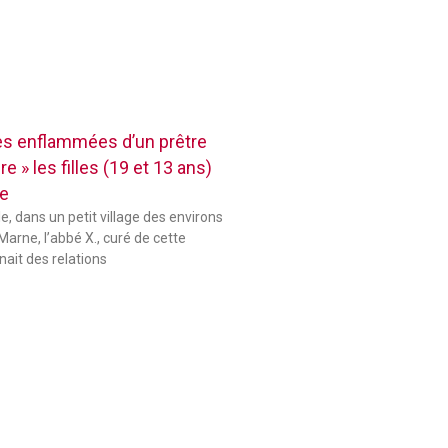
res enflammées d’un prêtre
e » les filles (19 et 13 ans)
se
le, dans un petit village des environs
Marne, l’abbé X., curé de cette
ait des relations