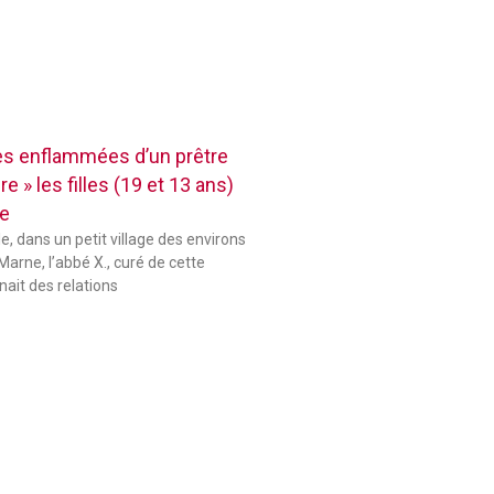
res enflammées d’un prêtre
e » les filles (19 et 13 ans)
se
le, dans un petit village des environs
Marne, l’abbé X., curé de cette
ait des relations