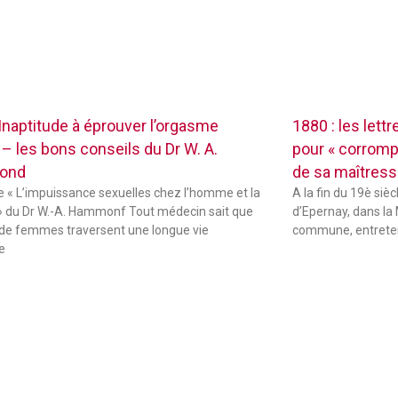
 Inaptitude à éprouver l’orgasme
1880 : les lett
 – les bons conseils du Dr W. A.
pour « corrompr
ond
de sa maîtres
de « L’impuissance sexuelles chez l’homme et la
A la fin du 19è sièc
 du Dr W.-A. Hammonf Tout médecin sait que
d’Epernay, dans la 
de femmes traversent une longue vie
commune, entreten
e