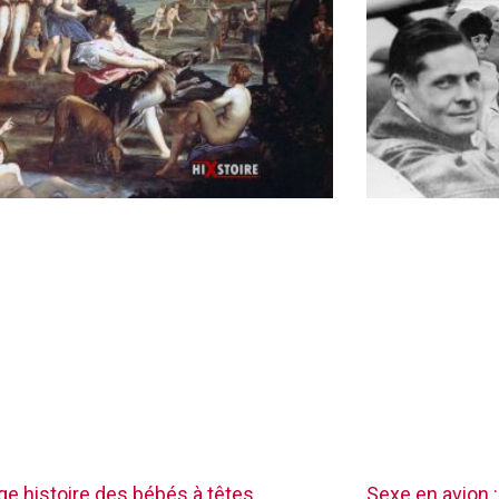
nge histoire des bébés à têtes
Sexe en avion :