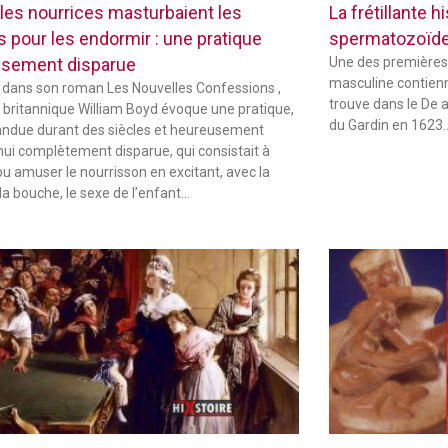
les nourrices masturbaient les
La frétillante 
s pour les endormir : une pratique
spermatozoïd
sement disparue
Une des premières
masculine contienne
 dans son roman Les Nouvelles Confessions ,
trouve dans le De 
in britannique William Boyd évoque une pratique,
du Gardin en 1623
andue durant des siècles et heureusement
hui complètement disparue, qui consistait à
ou amuser le nourrisson en excitant, avec la
la bouche, le sexe de l’enfant…