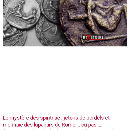
Le mystère des spintriae : jetons de bordels et
monnaie des lupanars de Rome … ou pas …