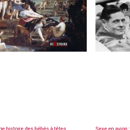
nge histoire des bébés à têtes
Sexe en avion :