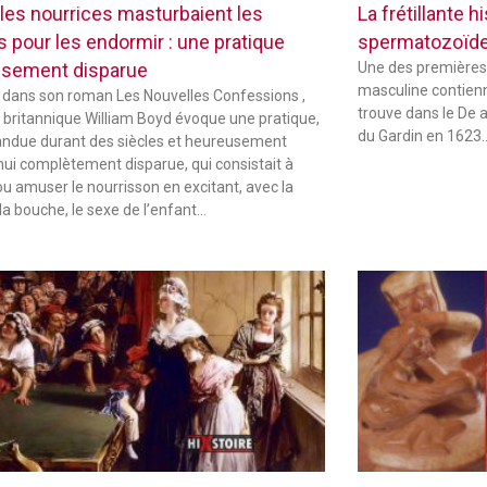
les nourrices masturbaient les
La frétillante 
s pour les endormir : une pratique
spermatozoïd
sement disparue
Une des premières
masculine contienne
 dans son roman Les Nouvelles Confessions ,
trouve dans le De 
in britannique William Boyd évoque une pratique,
du Gardin en 1623
andue durant des siècles et heureusement
hui complètement disparue, qui consistait à
ou amuser le nourrisson en excitant, avec la
la bouche, le sexe de l’enfant…