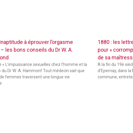
 Inaptitude à éprouver l’orgasme
1880 : les lett
 – les bons conseils du Dr W. A.
pour « corrompr
ond
de sa maîtres
de « L’impuissance sexuelles chez l’homme et la
A la fin du 19è sièc
 du Dr W.-A. Hammonf Tout médecin sait que
d’Epernay, dans la 
de femmes traversent une longue vie
commune, entreten
e