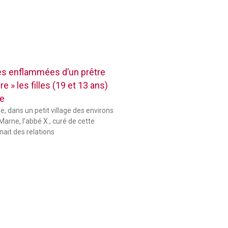
res enflammées d’un prêtre
e » les filles (19 et 13 ans)
se
le, dans un petit village des environs
Marne, l’abbé X., curé de cette
ait des relations