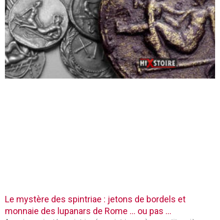
Le mystère des spintriae : jetons de bordels et
monnaie des lupanars de Rome … ou pas …