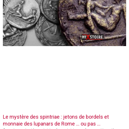
Le mystère des spintriae : jetons de bordels et
monnaie des lupanars de Rome … ou pas …