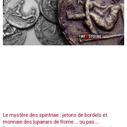
Le mystère des spintriae : jetons de bordels et
monnaie des lupanars de Rome … ou pas …