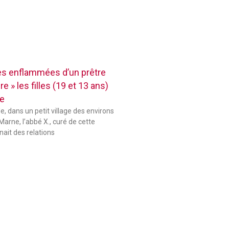
res enflammées d’un prêtre
e » les filles (19 et 13 ans)
se
le, dans un petit village des environs
Marne, l’abbé X., curé de cette
ait des relations