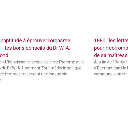
 Inaptitude à éprouver l’orgasme
1880 : les lett
 – les bons conseils du Dr W. A.
pour « corrompr
ond
de sa maîtres
de « L’impuissance sexuelles chez l’homme et la
A la fin du 19è sièc
 du Dr W.-A. Hammonf Tout médecin sait que
d’Epernay, dans la 
de femmes traversent une longue vie
commune, entreten
e