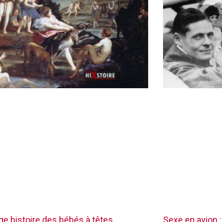
nge histoire des bébés à têtes
Sexe en avion :