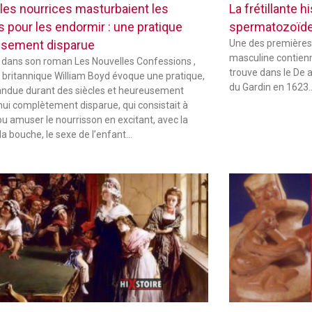
les nourrices masturbaient les
La frétillante 
s pour les endormir : une pratique
spermatozoïd
sement disparue
Une des premières
masculine contienne
 dans son roman Les Nouvelles Confessions ,
trouve dans le De 
in britannique William Boyd évoque une pratique,
du Gardin en 1623
andue durant des siècles et heureusement
hui complètement disparue, qui consistait à
ou amuser le nourrisson en excitant, avec la
la bouche, le sexe de l’enfant…