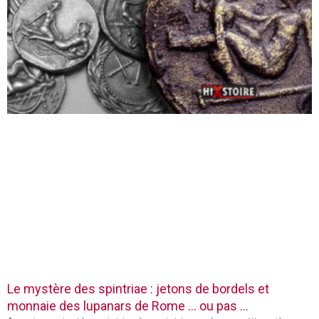
Le mystère des spintriae : jetons de bordels et
monnaie des lupanars de Rome … ou pas …