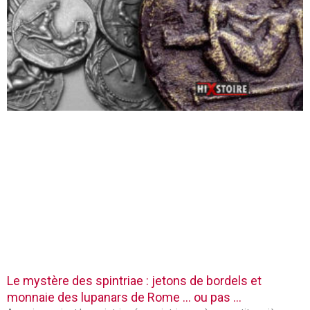
Le mystère des spintriae : jetons de bordels et
monnaie des lupanars de Rome … ou pas …