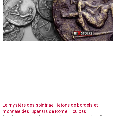
Le mystère des spintriae : jetons de bordels et
monnaie des lupanars de Rome … ou pas …