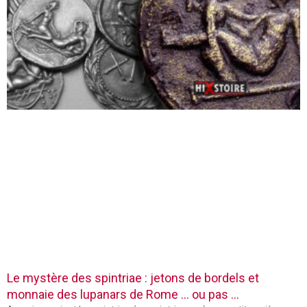
Le mystère des spintriae : jetons de bordels et
monnaie des lupanars de Rome … ou pas …