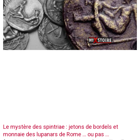
Le mystère des spintriae : jetons de bordels et
monnaie des lupanars de Rome … ou pas …