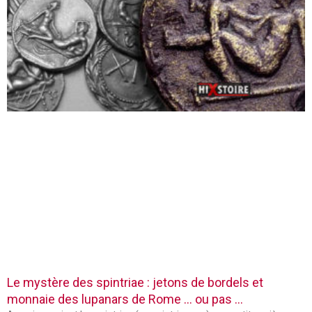
Le mystère des spintriae : jetons de bordels et
monnaie des lupanars de Rome … ou pas …