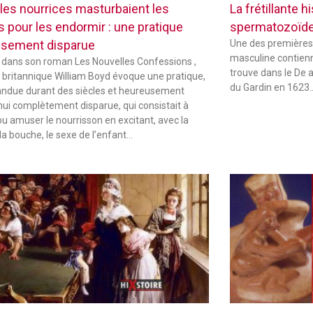
les nourrices masturbaient les
La frétillante 
s pour les endormir : une pratique
spermatozoïd
sement disparue
Une des premières
masculine contienne
 dans son roman Les Nouvelles Confessions ,
trouve dans le De 
in britannique William Boyd évoque une pratique,
du Gardin en 1623
andue durant des siècles et heureusement
hui complètement disparue, qui consistait à
ou amuser le nourrisson en excitant, avec la
la bouche, le sexe de l’enfant…