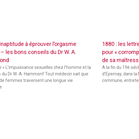
 Inaptitude à éprouver l’orgasme
1880 : les lett
 – les bons conseils du Dr W. A.
pour « corrompr
ond
de sa maîtres
de « L’impuissance sexuelles chez l’homme et la
A la fin du 19è sièc
 du Dr W.-A. Hammonf Tout médecin sait que
d’Epernay, dans la 
de femmes traversent une longue vie
commune, entreten
e