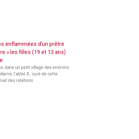
res enflammées d’un prêtre
e » les filles (19 et 13 ans)
se
le, dans un petit village des environs
Marne, l’abbé X., curé de cette
ait des relations