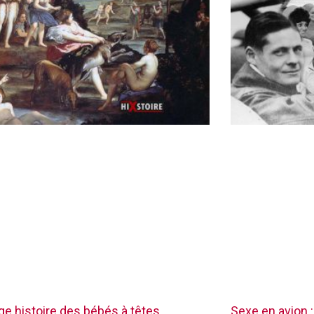
nge histoire des bébés à têtes
Sexe en avion :