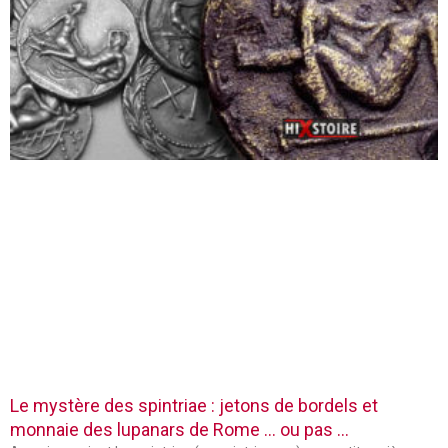
Le mystère des spintriae : jetons de bordels et
monnaie des lupanars de Rome … ou pas …