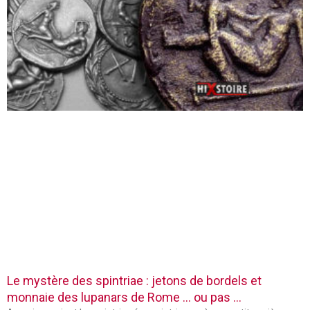
Le mystère des spintriae : jetons de bordels et
monnaie des lupanars de Rome … ou pas …