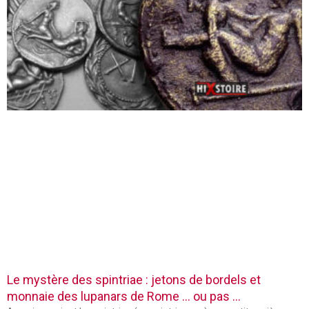
Le mystère des spintriae : jetons de bordels et
monnaie des lupanars de Rome … ou pas …