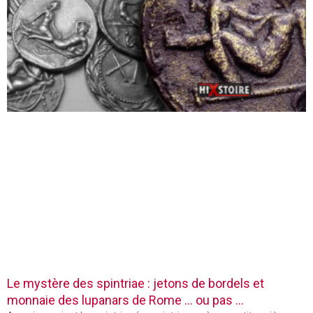
Le mystère des spintriae : jetons de bordels et
monnaie des lupanars de Rome … ou pas …