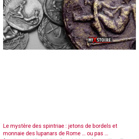
Le mystère des spintriae : jetons de bordels et
monnaie des lupanars de Rome … ou pas …