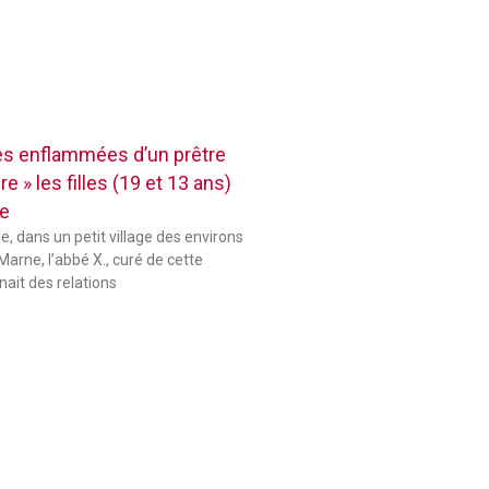
res enflammées d’un prêtre
e » les filles (19 et 13 ans)
se
le, dans un petit village des environs
Marne, l’abbé X., curé de cette
ait des relations