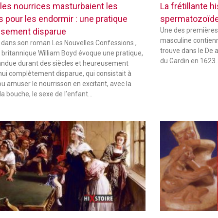
les nourrices masturbaient les
La frétillante 
s pour les endormir : une pratique
spermatozoïd
sement disparue
Une des premières
masculine contienne
 dans son roman Les Nouvelles Confessions ,
trouve dans le De 
in britannique William Boyd évoque une pratique,
du Gardin en 1623
andue durant des siècles et heureusement
hui complètement disparue, qui consistait à
ou amuser le nourrisson en excitant, avec la
la bouche, le sexe de l’enfant…