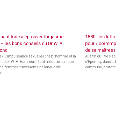
 Inaptitude à éprouver l’orgasme
1880 : les lett
 – les bons conseils du Dr W. A.
pour « corrompr
ond
de sa maîtres
de « L’impuissance sexuelles chez l’homme et la
A la fin du 19è sièc
 du Dr W.-A. Hammonf Tout médecin sait que
d’Epernay, dans la 
de femmes traversent une longue vie
commune, entreten
e