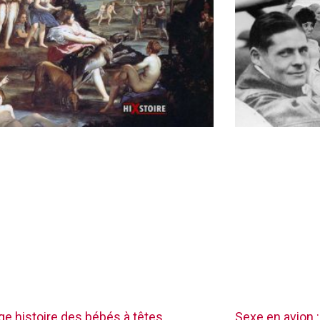
nge histoire des bébés à têtes
Sexe en avion :