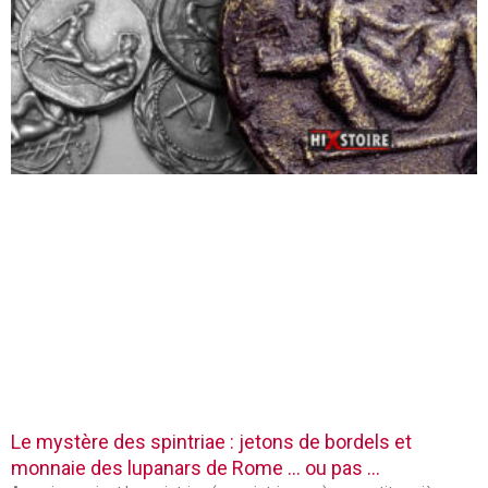
Le mystère des spintriae : jetons de bordels et
monnaie des lupanars de Rome … ou pas …