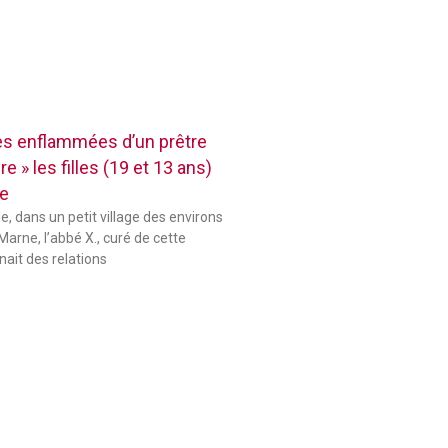
res enflammées d’un prêtre
e » les filles (19 et 13 ans)
se
le, dans un petit village des environs
Marne, l’abbé X., curé de cette
ait des relations