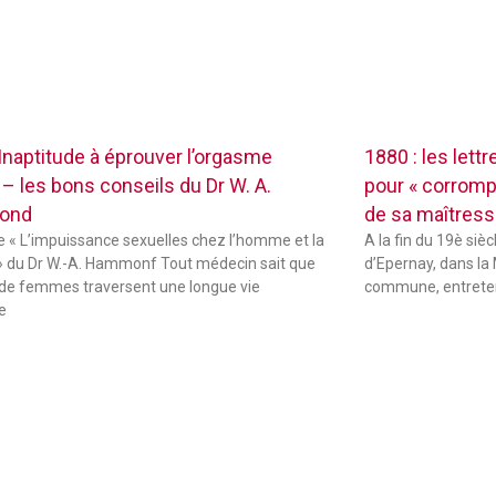
 Inaptitude à éprouver l’orgasme
1880 : les lett
 – les bons conseils du Dr W. A.
pour « corrompr
ond
de sa maîtres
de « L’impuissance sexuelles chez l’homme et la
A la fin du 19è sièc
 du Dr W.-A. Hammonf Tout médecin sait que
d’Epernay, dans la 
de femmes traversent une longue vie
commune, entreten
e