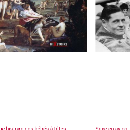
nge histoire des bébés à têtes
Sexe en avion :