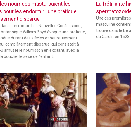
les nourrices masturbaient les
La frétillante 
s pour les endormir : une pratique
spermatozoïd
sement disparue
Une des premières
masculine contienne
 dans son roman Les Nouvelles Confessions ,
trouve dans le De 
in britannique William Boyd évoque une pratique,
du Gardin en 1623
andue durant des siècles et heureusement
hui complètement disparue, qui consistait à
ou amuser le nourrisson en excitant, avec la
la bouche, le sexe de l’enfant…