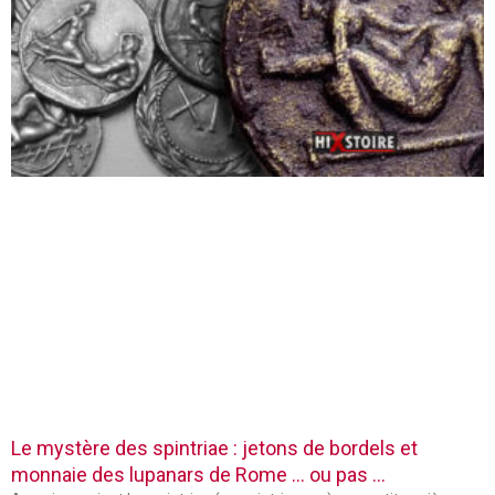
Le mystère des spintriae : jetons de bordels et
monnaie des lupanars de Rome … ou pas …