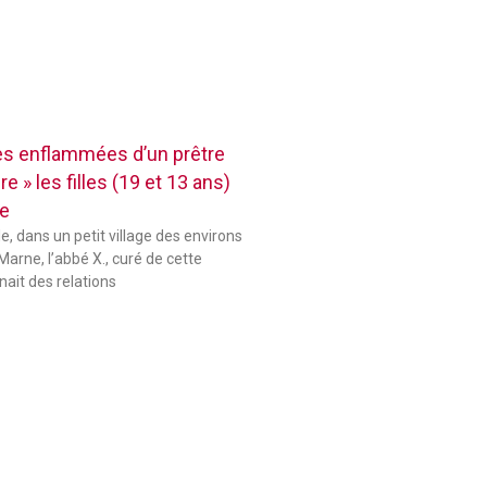
res enflammées d’un prêtre
e » les filles (19 et 13 ans)
se
le, dans un petit village des environs
Marne, l’abbé X., curé de cette
ait des relations