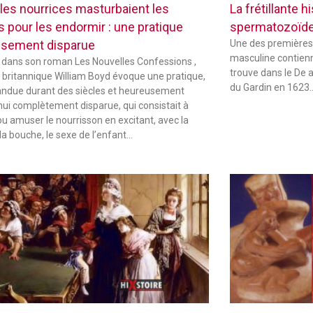
les nourrices masturbaient les
La frétillante 
s pour les endormir : une pratique
spermatozoïd
sement disparue
Une des premières
masculine contienne
 dans son roman Les Nouvelles Confessions ,
trouve dans le De 
in britannique William Boyd évoque une pratique,
du Gardin en 1623
andue durant des siècles et heureusement
hui complètement disparue, qui consistait à
ou amuser le nourrisson en excitant, avec la
la bouche, le sexe de l’enfant…