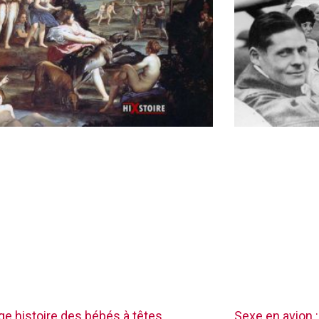
nge histoire des bébés à têtes
Sexe en avion :