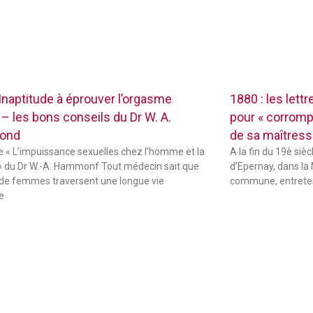
 Inaptitude à éprouver l’orgasme
1880 : les lett
 – les bons conseils du Dr W. A.
pour « corrompr
ond
de sa maîtres
de « L’impuissance sexuelles chez l’homme et la
A la fin du 19è sièc
 du Dr W.-A. Hammonf Tout médecin sait que
d’Epernay, dans la 
de femmes traversent une longue vie
commune, entreten
e