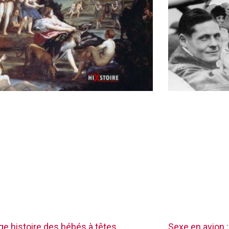
nge histoire des bébés à têtes
Sexe en avion :