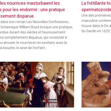
les nourrices masturbaient les
La frétillante 
s pour les endormir : une pratique
spermatozoïd
sement disparue
Une des premières
masculine contienne
 dans son roman Les Nouvelles Confessions ,
trouve dans le De 
in britannique William Boyd évoque une pratique,
du Gardin en 1623
andue durant des siècles et heureusement
hui complètement disparue, qui consistait à
ou amuser le nourrisson en excitant, avec la
la bouche, le sexe de l’enfant…