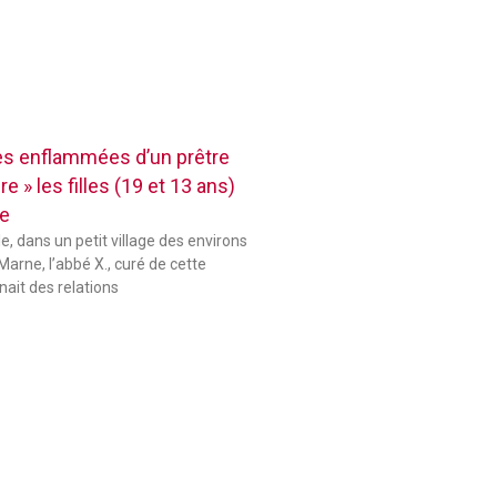
res enflammées d’un prêtre
e » les filles (19 et 13 ans)
se
le, dans un petit village des environs
Marne, l’abbé X., curé de cette
ait des relations