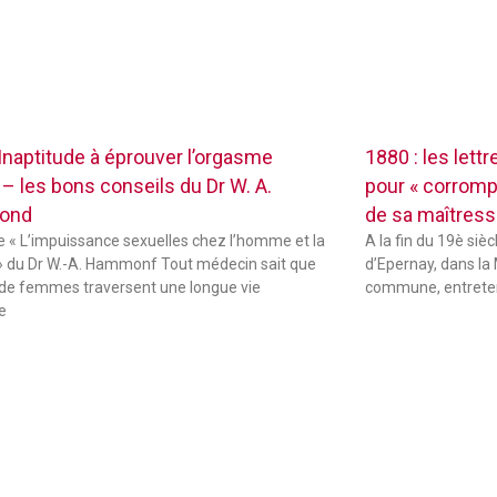
 Inaptitude à éprouver l’orgasme
1880 : les lett
 – les bons conseils du Dr W. A.
pour « corrompr
ond
de sa maîtres
de « L’impuissance sexuelles chez l’homme et la
A la fin du 19è sièc
 du Dr W.-A. Hammonf Tout médecin sait que
d’Epernay, dans la 
de femmes traversent une longue vie
commune, entreten
e