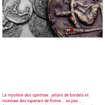
Le mystère des spintriae : jetons de bordels et
monnaie des lupanars de Rome … ou pas …