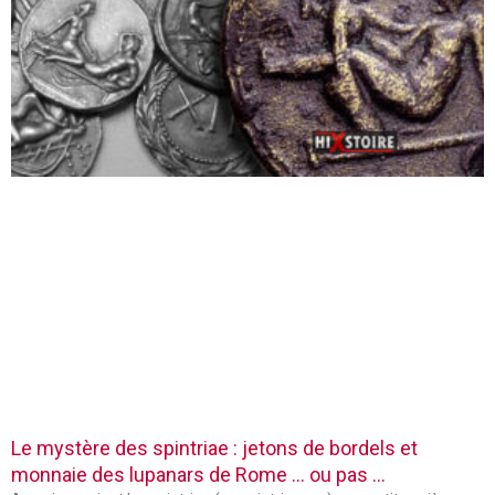
Le mystère des spintriae : jetons de bordels et
monnaie des lupanars de Rome … ou pas …