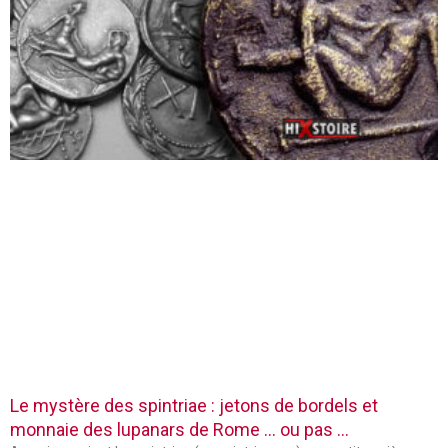
Le mystère des spintriae : jetons de bordels et
monnaie des lupanars de Rome … ou pas …