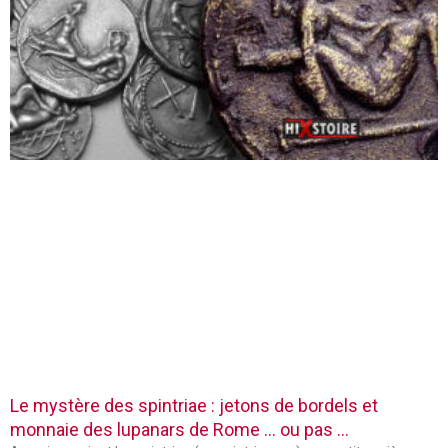
Le mystère des spintriae : jetons de bordels et
monnaie des lupanars de Rome … ou pas …