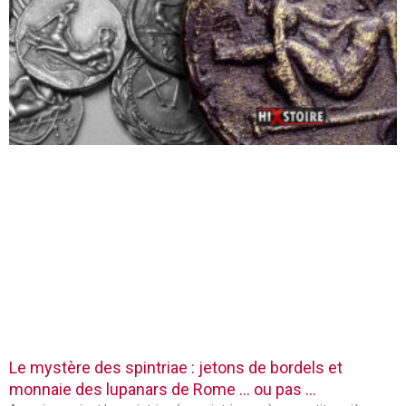
Le mystère des spintriae : jetons de bordels et
monnaie des lupanars de Rome … ou pas …