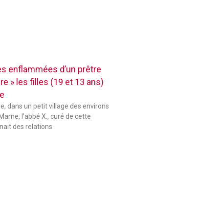
res enflammées d’un prêtre
e » les filles (19 et 13 ans)
se
le, dans un petit village des environs
Marne, l’abbé X., curé de cette
ait des relations