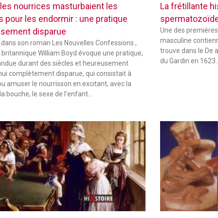
les nourrices masturbaient les
La frétillante 
s pour les endormir : une pratique
spermatozoïd
sement disparue
Une des premières
masculine contienne
 dans son roman Les Nouvelles Confessions ,
trouve dans le De 
in britannique William Boyd évoque une pratique,
du Gardin en 1623
andue durant des siècles et heureusement
hui complètement disparue, qui consistait à
ou amuser le nourrisson en excitant, avec la
la bouche, le sexe de l’enfant…