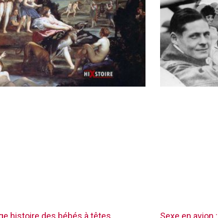
nge histoire des bébés à têtes
Sexe en avion :