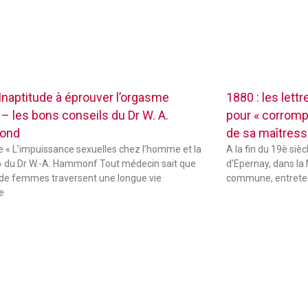
 Inaptitude à éprouver l’orgasme
1880 : les lett
 – les bons conseils du Dr W. A.
pour « corrompr
ond
de sa maîtres
de « L’impuissance sexuelles chez l’homme et la
A la fin du 19è sièc
 du Dr W.-A. Hammonf Tout médecin sait que
d’Epernay, dans la 
de femmes traversent une longue vie
commune, entreten
e