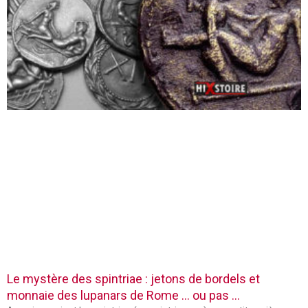
Le mystère des spintriae : jetons de bordels et
monnaie des lupanars de Rome … ou pas …