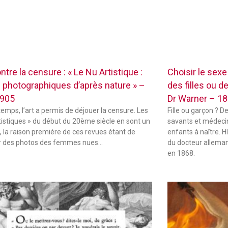
ontre la censure : « Le Nu Artistique :
Choisir le sex
 photographiques d’après nature » –
des filles ou d
1905
Dr Warner – 1
temps, l’art a permis de déjouer la censure. Les
Fille ou garçon ? D
tistiques » du début du 20ème siècle en sont un
savants et médecin
 la raison première de ces revues étant de
enfants à naître.
r des photos des femmes nues…
du docteur alleman
en 1868.