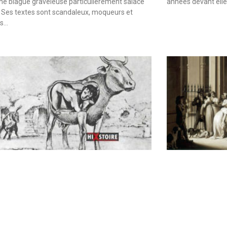
une blague graveleuse particulièrement salace
années devant elle
 Ses textes sont scandaleux, moqueurs et
es…