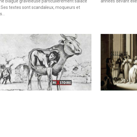
une blague graveleuse particulièrement salace
années devant elle
 Ses textes sont scandaleux, moqueurs et
es…