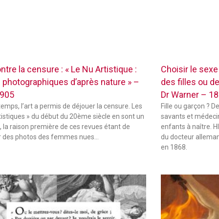
ontre la censure : « Le Nu Artistique :
Choisir le sex
 photographiques d’après nature » –
des filles ou d
1905
Dr Warner – 1
temps, l’art a permis de déjouer la censure. Les
Fille ou garçon ? D
tistiques » du début du 20ème siècle en sont un
savants et médecin
 la raison première de ces revues étant de
enfants à naître.
r des photos des femmes nues…
du docteur alleman
en 1868.